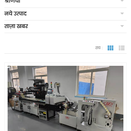
श्रेणियाँ
नये उत्पाद
ताज़ा खबर
राय :
जाली देखन
सूच