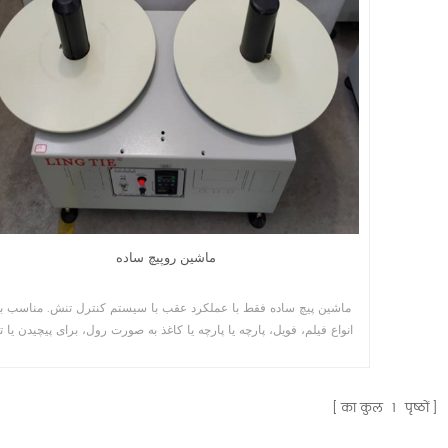
आकार अनुकूलित किया जा सकता है विकल्प के लिए दस्ता विनिर्देश
पैकिंग&डिलीवरी प्रदर्शनी कंपनी प्रोफाइल
टिक एलिमिनेटिंग रिवाइंडर
यूवी रोल टू रोल प्रिंटिंग मशीन
 मशीनें आमतौर पर उन उद्योगों में
स्वचालित रोल टू रोल सिल्क स्क्रीन प्रिंटिंग मशीन 
ी हैं जिनके लिए कुशल लेबलिंग और
मुख्य रूप से एक फीडर, एक स्क्रीन प्रिंटिंग स्टे
ियाओं की आवश्यकता होती है। कुछ उद्योगों
एक हॉट एयर ड्रायर शामिल हैं। यूवी ड्रायर और
Details
ماشین روپیچ ساده
े उत्पादन का समर्थन करने के लिए
ड्रायर विकल्प के लिए उपलब्ध है। हीट ट्रांसफर ल
ग मशीनों की आवश्यकता होती है।
प्रिंटिंग के लिए, एक पाउडर मशीन को प्रिंटिंग लाइ
ماشین پیچ ساده فقط با عملکرد عقب با سیستم کنترل تنش. مناسب ب
जोड़ा जा सकता है।
انواع فیلم، فویل، پارچه یا پارچه یا کاغذ به صورت رول، برای پیچیدن یا ت
جهت مواد.
का कुल
1
पृष्ठों