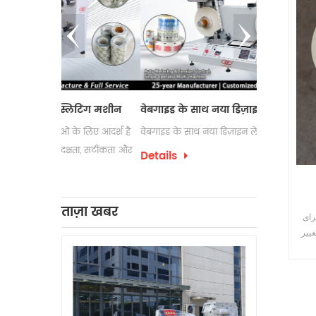
और 
लिटिंग मशीन
वेबगाइड के साथ नया डिज़ाइन लेबल काउंटर
इलेक्ट्रोस्टै
 के लिए आदर्श है
वेबगाइड के साथ नया डिज़ाइन लेबल काउंटर
लेबल रिवाइंडिंग
क्षता, सटीकता और
उपयोग की जात
Details
पैकेजिंग प्रक्र
Details
को अक्सर अपन
लेबल रिवाइंडिं
ताज़ा खबर
رای
غییر