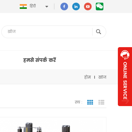
हिंदी
हमसे संपर्क करें
होम
खोज
राय :
जाली देखना
सूची दृश्य