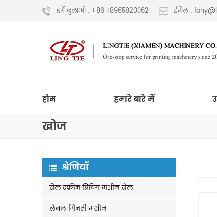
हमें बुलाओ : +86-18965820062
ईमेल : fany@
होम
हमारे बारे में
उ
खोज
श्रेणियाँ
रोल स्क्रीन प्रिंटिंग मशीन रोल
लेबल गिनती मशीन