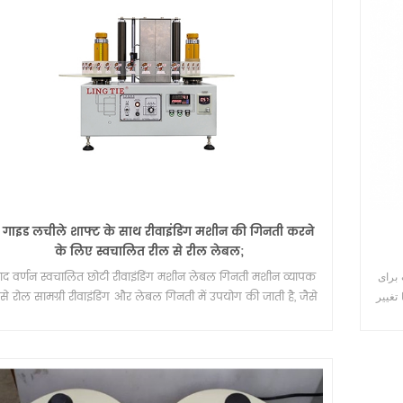
ब गाइड लचीले शाफ्ट के साथ रीवाइंडिंग मशीन की गिनती करने
के लिए स्वचालित रील से रील लेबल;
पाद वर्णन स्वचालित छोटी रीवाइंडिंग मशीन लेबल गिनती मशीन व्यापक
برای
से रोल सामग्री रीवाइंडिंग और लेबल गिनती में उपयोग की जाती है, जैसे
 تغییر
पकने वाला स्टिकर, आरएफआईडी लेबल, पेपर रोल, गैर-बुना, फोइल,
साथ ही साथ विभिन्न पतली प्लास्टिक फिल्म (पीईटी.पीवीसी, पीसी।
पीओपीपी) ) मुख्य समारोह: *काउंट मीटर、*काउंट पीस、*वेबगाइड
ेटिक एलिमिनेशन ब्रश *डबल मोटर्स *स्प्लिस स्टेशन * विनिमेय दस्ता *
्ध-स्वचालित तनाव / पूर्ण स्वचालित तनाव * समान गति * दस्ता लंबाई