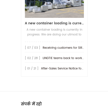
A new container loading is currently in progress.
A new container loading is currently in
progress. We are doing our utmost to
ensure you receive your high-quality
screen printing production line at the
[ 07 / 03 ]
Receiving customers for Slitting machine with differential Slip Shaft
earliest possible time.
[ 02 / 28 ]
LINGTIE teams back to work at Feb.25th.
[ 01 / 21 ]
After-Sales Service Notice for Turkey Region
संपर्क में रहो