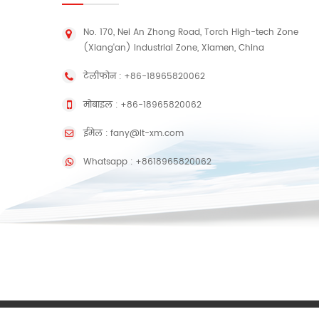
No. 170, Nei An Zhong Road, Torch High-tech Zone
(Xiang'an) Industrial Zone, Xiamen, China
टेलीफोन :
+86-18965820062
मोबाइल :
+86-18965820062
ईमेल :
fany@lt-xm.com
Whatsapp :
+8618965820062