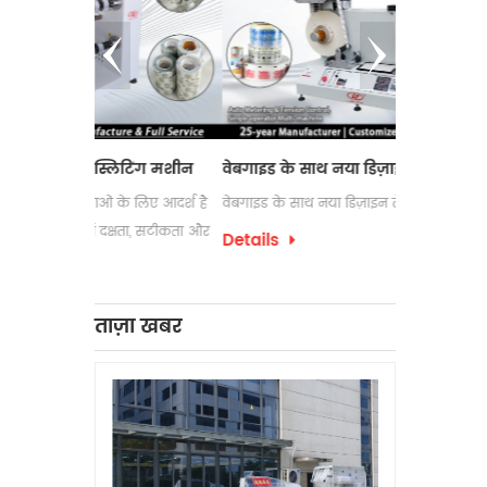
और 
्लिटिंग मशीन
वेबगाइड के साथ नया डिज़ाइन लेबल काउंटर
इलेक्ट्रोस्
ं के लिए आदर्श है
वेबगाइड के साथ नया डिज़ाइन लेबल काउंटर
लेबल रिवाइंडि
 दक्षता, सटीकता और
उपयोग की ज
Details
पैकेजिंग प्रक
Details
को अक्सर अप
लेबल रिवाइंड
ताज़ा खबर