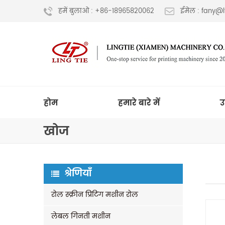
हमें बुलाओ : +86-18965820062
ईमेल : fany@
होम
हमारे बारे में
उ
खोज
श्रेणियाँ
रोल स्क्रीन प्रिंटिंग मशीन रोल
लेबल गिनती मशीन