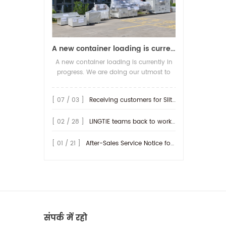
A new container loading is currently in progress.
A new container loading is currently in
progress. We are doing our utmost to
ensure you receive your high-quality
screen printing production line at the
[ 07 / 03 ]
Receiving customers for Slitting machine with differential Slip Shaft
earliest possible time.
[ 02 / 28 ]
LINGTIE teams back to work at Feb.25th.
[ 01 / 21 ]
After-Sales Service Notice for Turkey Region
संपर्क में रहो