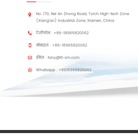
No. 170, Nei An Zhong Road, Torch High-tech Zone
(Xiang'an) Industrial Zone, Xiamen, China
टेलीफोन :
+86-18965820062
मोबाइल :
+86-18965820062
ईमेल :
fany@lt-xm.com
Whatsapp :
+8618965820062