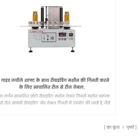
ब गाइड लचीले शाफ्ट के साथ रीवाइंडिंग मशीन की गिनती करने
के लिए स्वचालित रील से रील लेबल;
पाद वर्णन स्वचालित छोटी रीवाइंडिंग मशीन लेबल गिनती मशीन व्यापक
से रोल सामग्री रीवाइंडिंग और लेबल गिनती में उपयोग की जाती है, जैसे
पकने वाला स्टिकर, आरएफआईडी लेबल, पेपर रोल, गैर-बुना, फोइल,
साथ ही साथ विभिन्न पतली प्लास्टिक फिल्म (पीईटी.पीवीसी, पीसी।
पीओपीपी) ) मुख्य समारोह: *काउंट मीटर、*काउंट पीस、*वेबगाइड
का कुल
1
पृष्ठों
ेटिक एलिमिनेशन ब्रश *डबल मोटर्स *स्प्लिस स्टेशन * विनिमेय दस्ता *
्ध-स्वचालित तनाव / पूर्ण स्वचालित तनाव * समान गति * दस्ता लंबाई