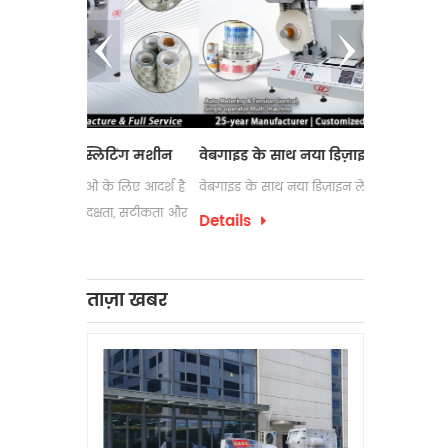
्लिटिंग मशीन
वेबगाइड के साथ नया डिज़ाइन लेबल काउंटर
इलेक्ट्रोस्ट
ं के लिए आदर्श है
वेबगाइड के साथ नया डिज़ाइन लेबल काउंटर
लेबल रिवाइंडि
दक्षता, सटीकता और
उपयोग की जा
Details
पैकेजिंग प्रक्
Details
को अक्सर अप
लेबल रिवाइंड
ताज़ा खबर