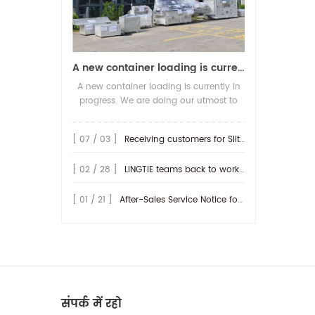
A new container loading is currently in progress.
A new container loading is currently in
progress. We are doing our utmost to
ensure you receive your high-quality
screen printing production line at the
[ 07 / 03 ]
Receiving customers for Slitting machine with differential Slip Shaft
earliest possible time.
[ 02 / 28 ]
LINGTIE teams back to work at Feb.25th.
[ 01 / 21 ]
After-Sales Service Notice for Turkey Region
संपर्क में रहो