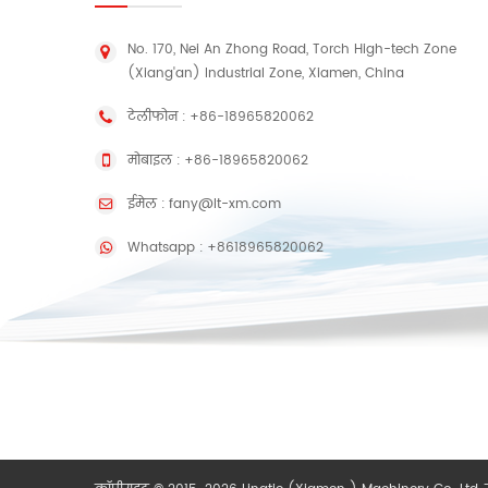
No. 170, Nei An Zhong Road, Torch High-tech Zone
(Xiang'an) Industrial Zone, Xiamen, China
टेलीफोन :
+86-18965820062
मोबाइल :
+86-18965820062
ईमेल :
fany@lt-xm.com
Whatsapp :
+8618965820062