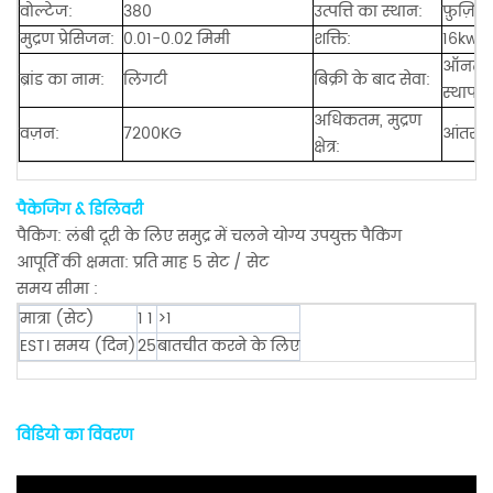
वोल्टेज:
380
उत्पत्ति का स्थान:
फ़ुज़िय
मुद्रण प्रेसिजन:
0.01-0.02 मिमी
शक्ति:
16kw
ऑनलाइन
ब्रांड का नाम:
लिंगटी
बिक्री के बाद सेवा:
स्थापना
अधिकतम, मुद्रण
वज़न:
7200KG
आंतराय
क्षेत्र:
पैकेजिंग & डिलिवरी
पैकिंग: लंबी दूरी के लिए समुद्र में चलने योग्य उपयुक्त पैकिंग
आपूर्ति की क्षमता: प्रति माह 5 सेट / सेट
समय सीमा :
मात्रा (सेट)
1 1
>1
EST। समय (दिन)
25
बातचीत करने के लिए
विडियो का विवरण