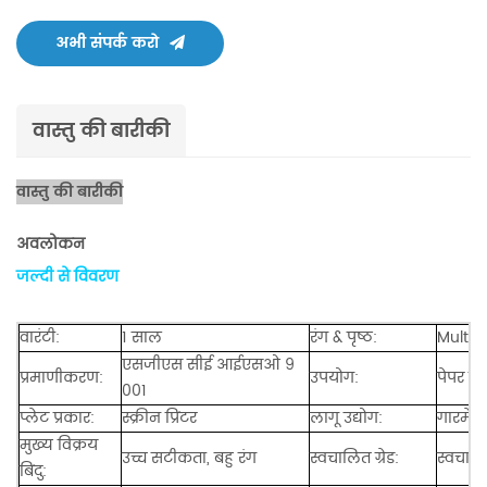
अभी संपर्क करो
वास्तु की बारीकी
वास्तु की बारीकी
अवलोकन
जल्दी से विवरण
वारंटी:
1 साल
रंग & पृष्ठ:
Multi 
एसजीएस सीई आईएसओ 9
प्रमाणीकरण:
उपयोग:
पेपर प्रि
001
प्लेट प्रकार:
स्क्रीन प्रिंटर
लागू उद्योग:
गारमेंट 
मुख्य विक्रय
उच्च सटीकता, बहु रंग
स्वचालित ग्रेड:
स्वचाल
बिंदु: