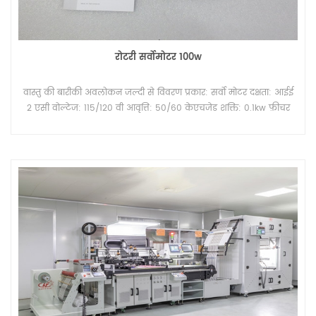
रोटरी सर्वोमोटर 100w
वास्तु की बारीकी अवलोकन जल्दी से विवरण प्रकार: सर्वो मोटर दक्षता: आईई
2 एसी वोल्टेज: 115/120 वी आवृत्ति: 50/60 केएचजेड शक्ति: 0.1kw फ़ीचर
को सुरक्षित रखें: पूरी तरह से संलग्न आपूर्ति की योग्यता 100 एकड़/एकड़ प्रति
माह उत्पाद वर्णन विनिर्देश एक प्रमुख सहायक के रूप में, हमारी स्क्रीन प्रिंटिंग
मशीन के लगभग सभी गतिशील भाग को नियंत्रित करने के लिए सर्वो मोटर
का उपयोग किया गया था। बेशक, मोटर्स इन उपयोगों की तुलना में बहुत
अधिक हैं, इसे हर जगह विभिन्न मॉडलों के साथ देखा जा सकता है, जैसे पंखा,
इलेक्ट्रॉनिक खिलौना, सभी प्रकार की मशीनरी आदि। मॉडल: 100W; 750W;
1000W; पैकिंग & डिलिवरी