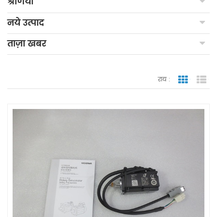
श्रेणियाँ
नये उत्पाद
ताज़ा खबर
राय :
जाली देखन
सूच