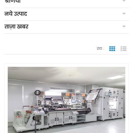
श्रेणियाँ
नये उत्पाद
ताज़ा खबर
राय :
जाली देखन
सूच