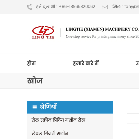
हमें बुलाओ : +86-18965820062
ईमेल : fany@
होम
हमारे बारे में
उ
खोज
श्रेणियाँ
रोल स्क्रीन प्रिंटिंग मशीन रोल
लेबल गिनती मशीन