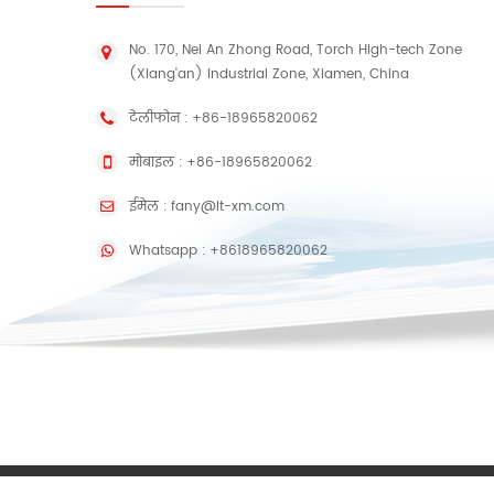
No. 170, Nei An Zhong Road, Torch High-tech Zone
(Xiang'an) Industrial Zone, Xiamen, China
टेलीफोन :
+86-18965820062
मोबाइल :
+86-18965820062
ईमेल :
fany@lt-xm.com
Whatsapp :
+8618965820062