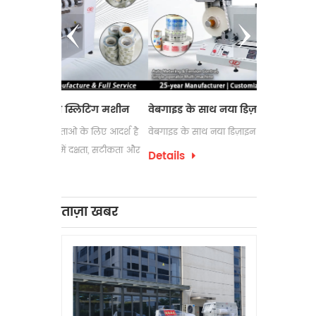
स्लिटिंग मशीन
वेबगाइड के साथ नया डिज़ाइन लेबल काउंटर
इलेक्ट्रोस्
ओं के लिए आदर्श है
वेबगाइड के साथ नया डिज़ाइन लेबल काउंटर
लेबल रिवाइंड
 दक्षता, सटीकता और
उपयोग की ज
Details
पैकेजिंग प्र
Details
को अक्सर अ
लेबल रिवाइं
ताज़ा खबर