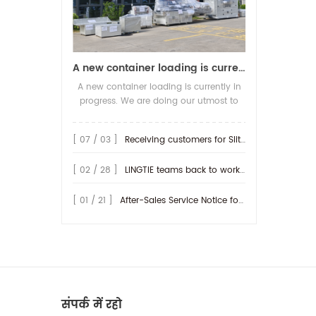
A new container loading is currently in progress.
A new container loading is currently in
progress. We are doing our utmost to
ensure you receive your high-quality
screen printing production line at the
[ 07 / 03 ]
Receiving customers for Slitting machine with differential Slip Shaft
earliest possible time.
[ 02 / 28 ]
LINGTIE teams back to work at Feb.25th.
[ 01 / 21 ]
After-Sales Service Notice for Turkey Region
संपर्क में रहो