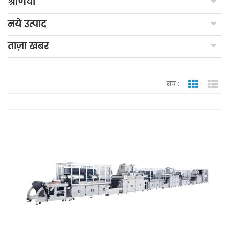
श्रेणियाँ
नये उत्पाद
ताज़ा खबर
राय :
जाली देखन
सूच