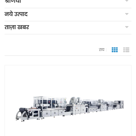
श्रेणियाँ
नये उत्पाद
ताज़ा खबर
राय :
जाली देखन
सूच