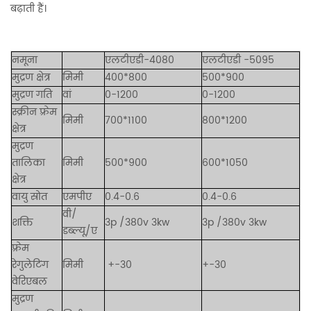
बढ़ाती हैं।
नमूना
एलटीएडी-4080
एलटीएडी
-5095
मुद्रण क्षेत्र
मिमी
400*800
500*900
मुद्रण गति
वां
0-1200
0-1200
स्क्रीन फ़्रेम
मिमी
700*1100
800*1200
क्षेत्र
मुद्रण
तालिका
मिमी
500*900
600*1050
क्षेत्र
वायु स्रोत
एमपीए
0.4-0.6
0.4-0.6
वी/
शक्ति
3p /380v 3kw
3p /380v 3kw
डब्ल्यू/ए
फ़्रेम
रेगुलेटिंग
मिमी
+-30
+-30
वेरिएबल
मुद्रण