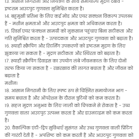
13. आसान निगरानी और नियंत्रण के साथ समायोज्य मुद्रण दबाव -
इष्टतम आउटपुट गुणवत्ता सुनिश्चित करता है।
14. बहुमुखी प्रतिभा के लिए कई मोड और एयर सक्शन विकल्प उपलब्ध
हैं - मशीन क्षमताओं और आउटपुट क्षमता को अधिकतम करता है।
15. रिवर्स एयर फ़ंक्शन सामग्री को नुकसान पहुंचाए बिना सटीकता और
गति सुनिश्चित करता है - उत्पादकता और आउटपुट गुणवत्ता को बढ़ाता है।
16. स्याही स्क्रैपिंग और रिटर्निंग उपकरणों को इष्टतम मुद्रण के लिए
झुकाया जा सकता है - मुद्रण सटीकता और स्थिरता को बढ़ाता है।
17. स्याही स्क्रैपिंग डिवाइस का उपयोग लंबे जीवनकाल के लिए दोनों
तरफ किया जा सकता है - रखरखाव की लागत बचाता है और जीवन को
बढ़ाता है
मशीन।
18. आसान निगरानी के लिए स्पष्ट रूप से चिह्नित समायोजन भाग -
समय बचाता है और ऑपरेशन के दौरान त्रुटियों को कम करता है।
19. सहज मुद्रण अनुभव के लिए जाली को चिपकने से रोकता है - उच्च
गुणवत्ता वाला आउटपुट उत्पन्न करता है और डाउनटाइम को कम करता
है।
20. वैकल्पिक एंटी-ड्रिप सुविधाएँ सुसंगत और उच्च गुणवत्ता वाली प्रिंटिंग
की गारंटी देती हैं - अपशिष्ट को कम करती हैं और आउटपुट गुणवत्ता को