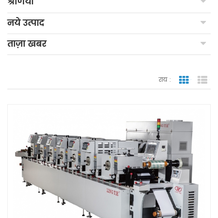
श्रेणियाँ
नये उत्पाद
ताज़ा खबर
राय :
जाली देखन
सूच