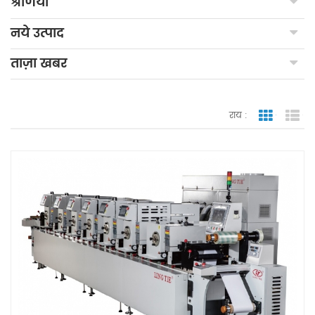
श्रेणियाँ
नये उत्पाद
ताज़ा खबर
राय :
जाली देखन
सूच