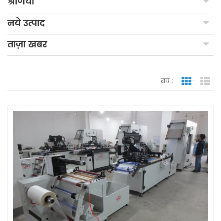
श्रेणियाँ
नये उत्पाद
ताज़ा खबर
राय :
जाली देखन
सूच