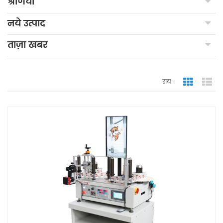
श्रेणियाँ
नये उत्पाद
ताज़ा खबर
राय :
जाली देखन
सूच