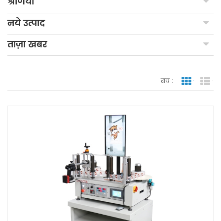
श्रेणियाँ
नये उत्पाद
ताज़ा खबर
राय :
जाली देखन
सूच