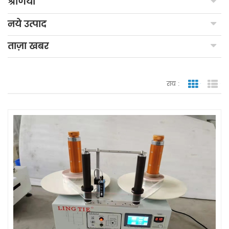
श्रेणियाँ
नये उत्पाद
ताज़ा खबर
राय :
जाली देखन
सूच