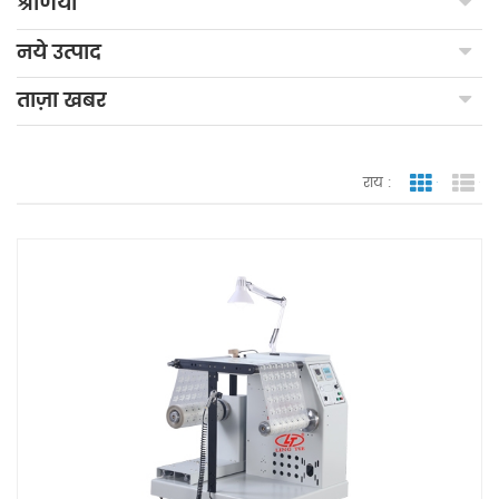
श्रेणियाँ
नये उत्पाद
ताज़ा खबर
राय :
जाली देखन
सूच