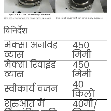
विनिर्देश
मैक्स। अनविंड
450
व्यास
मिमी
मैक्स। रिवाइंड
450
व्यास
मिमी
40
स्वीकार्य वजन
किलो
शुरुआत में
40मी/