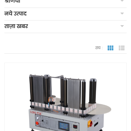
श्रेणियाँ
नये उत्पाद
ताज़ा खबर
राय :
जाली देखन
सूच