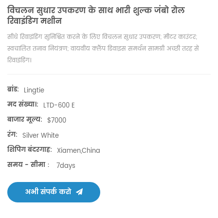
विचलन सुधार उपकरण के साथ भारी शुल्क जंबो रोल
रिवाइंडिंग मशीन
सीधे रिवाइंडिंग सुनिश्चित करने के लिए विचलन सुधार उपकरण; मीटर काउंटर;
स्वचालित तनाव नियंत्रण; वायवीय क्लैंप डिवाइस समर्थन सामग्री अच्छी तरह से
रिवाइंडिंग।
ब्रांड:
Lingtie
मद संख्या।:
LTD-600 E
बाजार मूल्य:
$7000
रंग:
Silver White
शिपिंग बंदरगाह:
Xiamen,China
समय - सीमा：
7days
अभी संपर्क करो