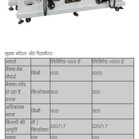
मुख्य मॉडल और पैरामीटर:
आदर्श
लिमिटेड-600 ई
लिमिटेड-1000 ई
मैक्स.वेब
मिमी
600
1000
चौड़ाई
मैक्स। लोड
हो रहा है
किलोग्राम
300
300
वजन
अधिकतम
मिमी
900
900
व्यास
बिजली की
वी /
220/1.7
220/1.7
आपूर्ति
किलोवाट
तनाव
एन
100
100