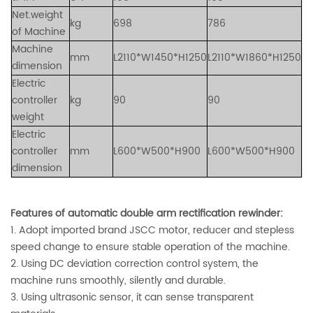
Net.weight
kg
698
786
of Machine
Machine
mm
L2110*W1450*H1250
L2110*W1860*H1250
dimension
Electric
controller
kg
90
90
weight
Electric
controller
mm
L600*W500*H900
L600*W500*H900
dimension
Features of automatic double arm rectification rewinder:
1. Adopt imported brand JSCC motor, reducer and stepless
speed change to ensure stable operation of the machine.
2. Using DC deviation correction control system, the
machine runs smoothly, silently and durable.
3. Using ultrasonic sensor, it can sense transparent