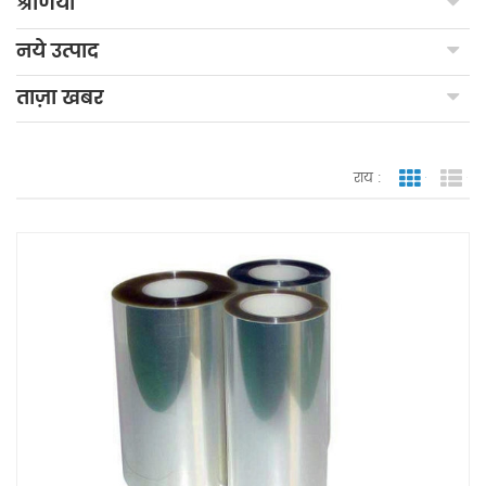
श्रेणियाँ
नये उत्पाद
ताज़ा खबर
राय :
जाली देखन
सूच