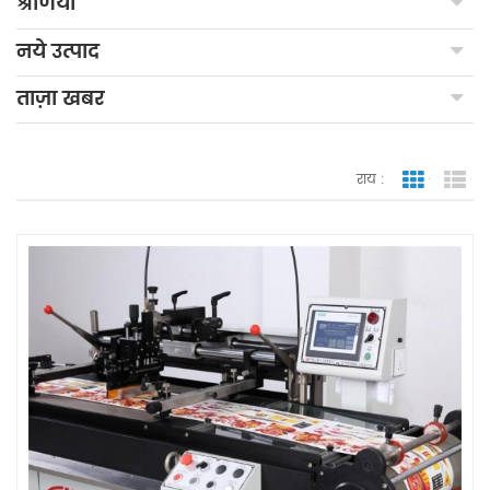
श्रेणियाँ
नये उत्पाद
ताज़ा खबर
राय :
जाली देखन
सूच