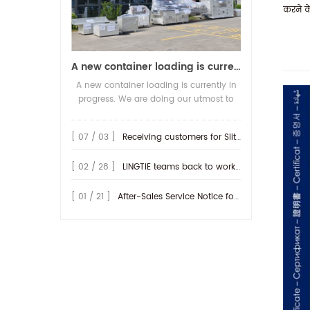
A new container loading is currently in progress.
A new container loading is currently in
progress. We are doing our utmost to
ensure you receive your high-quality
screen printing production line at the
[ 07 / 03 ]
Receiving customers for Slitting machine with differential Slip Shaft
earliest possible time.
[ 02 / 28 ]
LINGTIE teams back to work at Feb.25th.
[ 01 / 21 ]
After-Sales Service Notice for Turkey Region