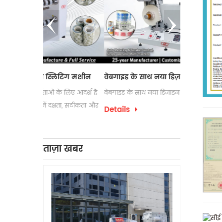
लिटिंग मशीन
वेबगाइड के साथ नया डिज़ाइन लेबल काउंटर
इलेक्ट्रोस्टै
के लिए आदर्श है
वेबगाइड के साथ नया डिज़ाइन लेबल काउंटर
लेबल रिवाइंडिंग
क्षता, सटीकता और
उपयोग की जात
Details
पैकेजिंग प्रक्र
Details
को अक्सर अपने
लेबल रिवाइंडिं
ताज़ा खबर