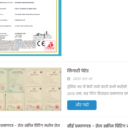
टिक एलिमिनेटिंग रिवाइंडर
यूवी रोल टू रोल प्रिंटिंग मशीन
 मशीनें आमतौर पर उन उद्योगों में
स्वचालित रोल टू रोल सिल्क स्क्रीन प्रिंटिंग मशीन 
ी हैं जिनके लिए कुशल लेबलिंग और
मुख्य रूप से एक फीडर, एक स्क्रीन प्रिंटिंग स्टे
ियाओं की आवश्यकता होती है। कुछ उद्योगों
एक हॉट एयर ड्रायर शामिल हैं। यूवी ड्रायर और 
Details
लिंगाटी पेटेंट
 उत्पादन का समर्थन करने के लिए
ड्रायर विकल्प के लिए उपलब्ध है। हीट ट्रांसफर ल
2021-03-19
ग मशीनों की आवश्यकता होती है।
प्रिंटिंग के लिए, एक पाउडर मशीन को प्रिंटिंग लाइन
दुनिया भर में बेची जाने वाली सभी मशीनों
जोड़ा जा सकता है।
2019 तक, छह पेटेंट डिज़ाइन प्रमाणपत्र प्रा
पेटेंट डिजाइन प्रमाण पत्र स्वचालित विचल
और पढो
प्रमाण पत्र पैकेज पंच पेटेंट डिजाइन प्रमा
लिए रोल स्क्रीन प्रिंटिंग मशीन (एकल रं
slitting और amp इन पेटेंट तकनीकी सहि
सीई प्रमाणपत्र - रोल स्क्रीन प्रिं