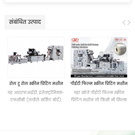
संबंधित उत्पाद
रोल टू रोल स्क्रीन प्रिंटिंग मशीन
पीईटी फिल्म स्क्रीन प्रिंटिंग मशीन
ग
यह आरएफआईडी, इलेक्ट्रॉनिक्स-
यहां खोजें पीईटी फिल्म स्क्रीन
एफसीबी (लचीले सर्किट बोर्ड),
प्रिंटिंग मशीन जो किसी भी सिल्क
मेम्ब्रेन स्विच, आईएमडी और
स्क्रीन प्रिंटिंग कंपनी को उच्च मांग
डिफ्यूज़र, हीट ट्रांसफर पेपर /
को पूरा करने में मदद करने के
फिल्म, रबर वल्कनीकरण,
लिए उच्च गुणवत्ता वाले मुद्रित
स्टिकर, ओपीपी जैसे रोल में
उत्पाद प्रदान करता है।