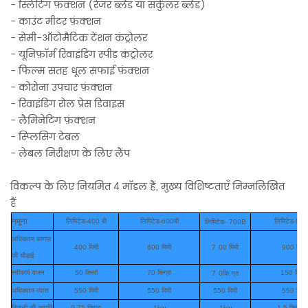
- स्लिटिंग फ़ंक्शन (रेजर ब्लेड या सर्कुलर ब्लेड)
- काउंट मीटर फ़ंक्शन
- सेमी-ऑटोमैटिक टेंशन कंट्रोलर
- यूनिफ़ॉर्म रिवाइंडिंग स्पीड कंट्रोलर
- फिल्म सतह धूल सफाई फ़ंक्शन
- कोरोना उपचार फ़ंक्शन
- रिवाइंडिंग रोल प्रेस डिवाइस
- लैमिनेटिंग फ़ंक्शन
- स्प्लिसिंग टेबल
- लेबल निरीक्षण के लिए लैंप
विकल्प के लिए नियमित 4 मॉडल हैं, मुख्य विशिष्टताएँ निम्नलिखित
हैं
नमूना
लिमिटेड-400 बी
लिमिटेड-600बी
लिमिटेड-900
लिमिटेड-
700B
अधिकतम कागज़
400 मिमी
600 मिमी
7
00 मिमी
900 मिमी
की चौड़ाई
स्वीकार्य वजन
50 किलो
70 किग्रा
150 किलो
7
0कि.ग्रा
अधिकतम व्यास
550 मिमी
550 मिमी
550 मिमी
550 मिमी
बिजली की आपूर्ति
0.75 किग्रा
1kw
1kw
1.5 किलोवा