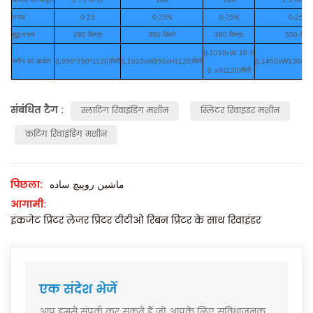
तनाव
0-25
0-25N
0-25N
0-25N
शुद्ध वजन
280 किग्रा
350 किलो
380 किग्रा
500 किलो
(L1010xW
10
0
मशीन का आकार
(L950*750*1120)मिमी
(L1010xW950xH1120)मिमी
(L1450xW1300xH1
0
xH1120)मिमी
संबंधित टैग :
स्लाटिंग रिवाइंडिंग मशीन
स्लिटर रिवाइंडर मशीन
कटिंग रिवाइंडिंग मशीन
पिछला:
ماشین روپیچ ساده
आगामी:
इंकजेट प्रिंटर लेजर प्रिंटर टीटीओ रिबन प्रिंटर के साथ रिवाइंडर
एक संदेश भेजें
आप हमसे संपर्क कर सकते हैं जो आपके लिए सुविधाजनक