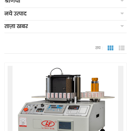
श्रेणियाँ
नये उत्पाद
ताज़ा खबर
राय :
जाली देखन
सूच