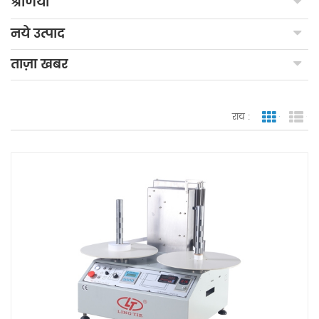
श्रेणियाँ
नये उत्पाद
ताज़ा खबर
राय :
जाली देखन
सूच