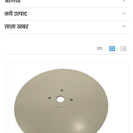
श्रेणियाँ
नये उत्पाद
ताज़ा खबर
राय :
जाली देखन
सूच