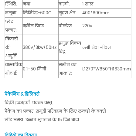
स्थिति:
नया
वारंटी:
1 साल
नमूना:
लिमिटेड-600C
मुद्रण क्षेत्र:
400*600mm
प्लेट
स्क्रीन प्रिंटर
वोल्टेज:
220v
प्रकार:
बिजली
प्रमुख विक्रय
की
380v/3kw/50HZ
लंबी सेवा जीवन
बिंदु:
आपूर्ति:
वास्तविक
मशीन का
0.1-50 मिमी
L1270*W850*H1630mm
मोटाई:
आकार:
पैकेजिंग & डिलिवरी
बिक्री इकाइयाँ: एकल वस्तु
पैकेज का प्रकार: समुद्री परिवहन के लिए लकड़ी के बक्से
लीड समय: उन्नत भुगतान के 15 दिन बाद।
विडियो का विवरण