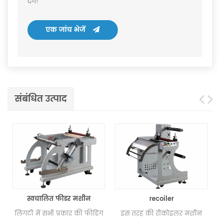
देंगे!
एक जांच भेजें
संबंधित उत्पाद
स्वचालित फीडर मशीन
recoiler
लिंगटी में सभी प्रकार की फीडिंग
इस तरह की रीकोइलर मशीन
स