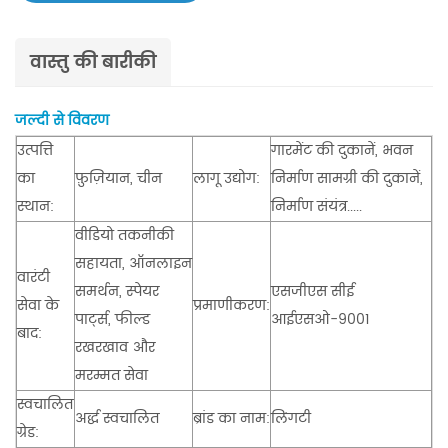
वास्तु की बारीकी
जल्दी से विवरण
उत्पत्ति
गारमेंट की दुकानें, भवन
का
फ़ुज़ियान, चीन
लागू उद्योग:
निर्माण सामग्री की दुकानें,
स्थान:
निर्माण संयंत्र.....
वीडियो तकनीकी
सहायता, ऑनलाइन
वारंटी
समर्थन, स्पेयर
एसजीएस सीई
सेवा के
प्रमाणीकरण:
पार्ट्स, फील्ड
आईएसओ-9001
बाद:
रखरखाव और
मरम्मत सेवा
स्वचालित
अर्द्ध स्वचालित
ब्रांड का नाम:
लिंगटी
ग्रेड: