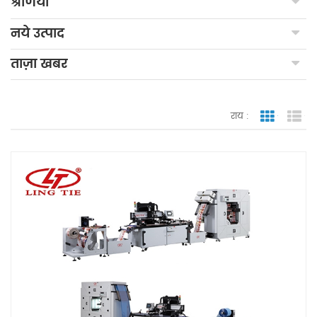
श्रेणियाँ
नये उत्पाद
ताज़ा खबर
राय :
जाली देखन
सूच