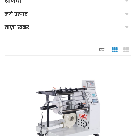
श्रेणियाँ
नये उत्पाद
ताज़ा खबर
राय :
जाली देखन
सूच