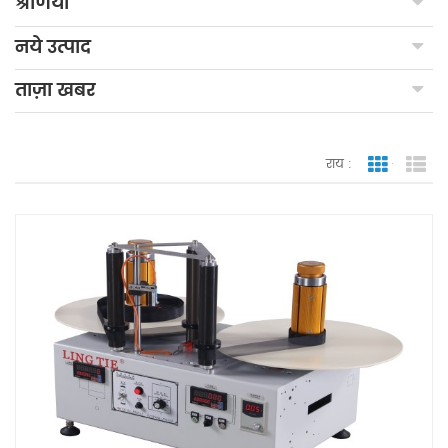
श्रेणियाँ
नये उत्पाद
ताज़ा खबर
राय :
जाली देखन
सूच