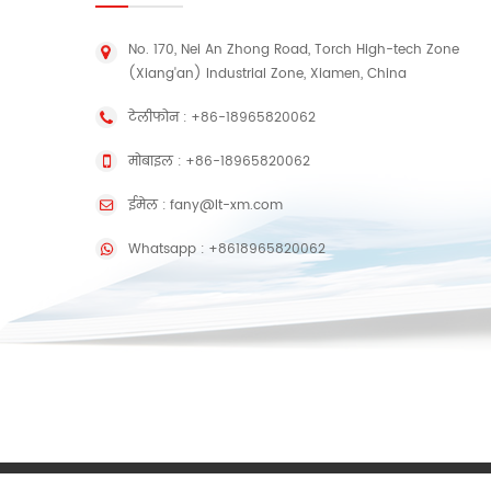
No. 170, Nei An Zhong Road, Torch High-tech Zone
(Xiang'an) Industrial Zone, Xiamen, China
टेलीफोन :
+86-18965820062
मोबाइल :
+86-18965820062
ईमेल :
fany@lt-xm.com
Whatsapp :
+8618965820062