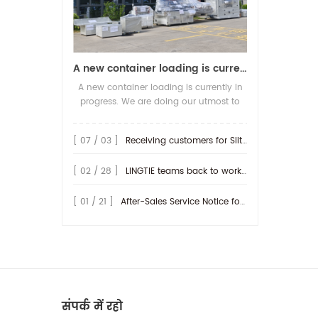
A new container loading is currently in progress.
A new container loading is currently in
progress. We are doing our utmost to
ensure you receive your high-quality
screen printing production line at the
[ 07 / 03 ]
Receiving customers for Slitting machine with differential Slip Shaft
earliest possible time.
[ 02 / 28 ]
LINGTIE teams back to work at Feb.25th.
[ 01 / 21 ]
After-Sales Service Notice for Turkey Region
संपर्क में रहो