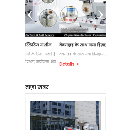
्लिटिंग मशीन
वेबगाइड के साथ नया डिज़ाइन लेबल काउंटर
इलेक्ट्रोस्ट
ं के लिए आदर्श है
वेबगाइड के साथ नया डिज़ाइन लेबल काउंटर
लेबल रिवाइंडि
दक्षता, सटीकता और
उपयोग की जा
Details
पैकेजिंग प्रक्
Details
को अक्सर अप
लेबल रिवाइंड
ताज़ा खबर