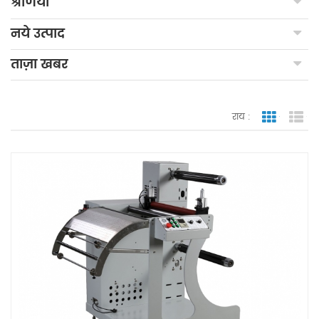
श्रेणियाँ
नये उत्पाद
ताज़ा खबर
राय :
जाली देखन
सूच