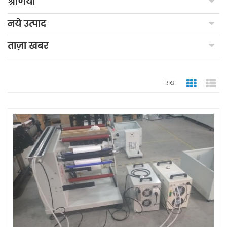
श्रेणियाँ
नये उत्पाद
ताज़ा खबर
राय :
जाली देखन
सूच