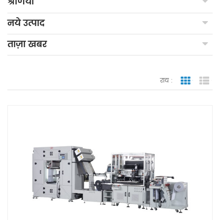
श्रेणियाँ
नये उत्पाद
ताज़ा खबर
राय :
जाली देखन
सूच