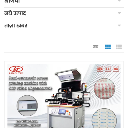
श्रेणियाँ
नये उत्पाद
ताज़ा खबर
राय :
जाली देखन
सूच