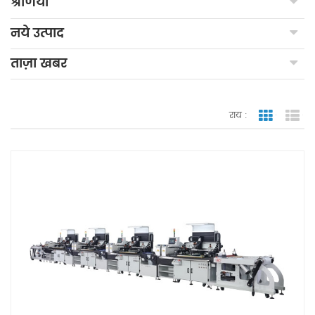
श्रेणियाँ
नये उत्पाद
ताज़ा खबर
राय :
जाली देखन
सूच