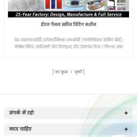
ईएल पैनल स्क्रीन प्रिंटिंग मशीन
यह आरएफआईडी, इलेक्ट्रॉनिक्स-एफसीबी (फ्लेक्सिबल सर्किट बोर्ड),
मेम्ब्रेन स्विच, आईएमडी और डिफ्यूज़र, हीट ट्रांसफर पेपर / फिल्म, रबर
वल्केनाइजेशन, स्टिकर, ओपीपी जैसे रोल में लचीले स्टॉक के लिए विशेष रूप
से डिज़ाइन की गई वेब-फेड स्क्रीन प्रिंटिंग मशीन है। , परमवीर चक्र, पीसी,
पीईटी, प्लास्टिक चमड़ा, एल्यूमीनियम पन्नी और इतने पर।
का कुल
1
पृष्ठों
संपर्क में रहो
मदद चाहिए