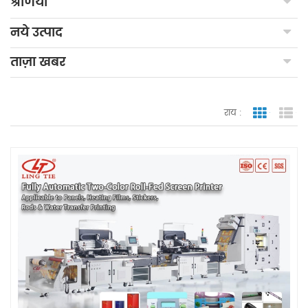
श्रेणियाँ
नये उत्पाद
ताज़ा खबर
राय :
जाली देखन
सूच