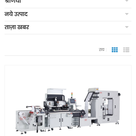
श्रेणियाँ
नये उत्पाद
ताज़ा खबर
राय :
जाली देखन
सूच