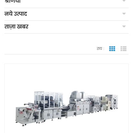
श्रेणियाँ
नये उत्पाद
ताज़ा खबर
राय :
जाली देखन
सूच