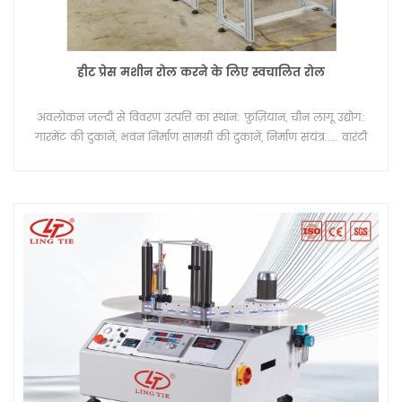
हीट प्रेस मशीन रोल करने के लिए स्वचालित रोल
अवलोकन जल्दी से विवरण उत्पत्ति का स्थान: फ़ुज़ियान, चीन लागू उद्योग:
गारमेंट की दुकानें, भवन निर्माण सामग्री की दुकानें, निर्माण संयंत्र..... वारंटी
सेवा के बाद: वीडियो तकनीकी सहायता, ऑनलाइन समर्थन, स्पेयर पार्ट्स,
फील्ड रखरखाव और मरम्मत सेवा स्थानीय सेवा स्थान: कोई नहीं शोरूम
स्थान: कोई नहीं ब्रांड का नाम: लिंगटी स्थिति: नया वारंटी: 1 साल बिक्री के
बाद सेवा प्रदान की: फ्री स्पेयर पार्ट्स, फील्ड इंस्टालेशन, कमीशनिंग और
ट्रेनिंग... उपयोग: लोगो लेबल गर्मी हस्तांतरण मुद्रणs पीड: 0-3600 मशीन
का आकार: L680*W400*H745mm वज़न: 80 किग्रा कार्य तालिका
आकार: L1230 * W400 * H1500mm मुद्रण आकार: 100*100mm
पैकेजिंग & डिलिवरी बिक्री इकाइयाँ: एकल वस्तु एकल पैकेज का आकार:
150X50X150 सेमी एकल सकल वजन: 130.0 किग्रा पैकेज का प्रकार:
समुद्री परिवहन के लिए लकड़ी के बक्से समय सीमा: उन्नत भुगतान के 15
दिन बाद। विडियो का विवरण परिधान निर्माताओं, टी-शर्ट लेबल और परिधान
टैग में सिलने के विकल्प की तलाश में हैं टैगलेस केयर लेबलिंग में परिवर्तित
हो गया है, जिससे उपभोक्ता अपने कपड़ों में अधिक सहज महसूस कर सकता