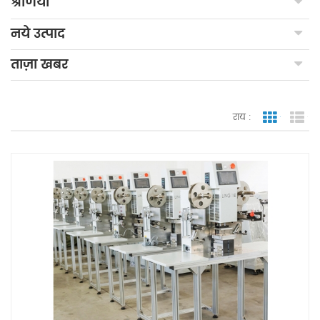
श्रेणियाँ
नये उत्पाद
ताज़ा खबर
राय :
जाली देखन
सूच